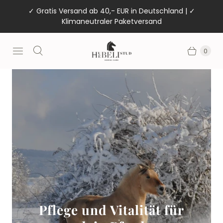
✓ Gratis Versand ab 40,- EUR in Deutschland | ✓
Klimaneutraler Paketversand
0
Pflege und Vitalität für
Pflege und Vitalität für